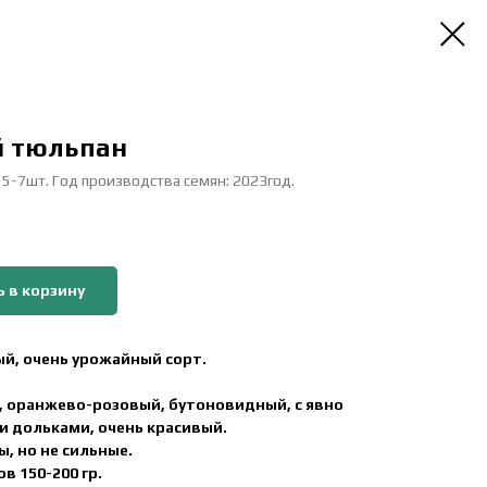
й тюльпан
: 5-7шт. Год производства семян: 2023год.
 в корзину
й, очень урожайный сорт.
 оранжево-розовый, бутоновидный, с явно
дольками, очень красивый.
, но не сильные.
в 150-200 гр.