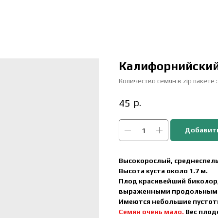
Калифорнийски
Количество семян в zip пакете 
р.
45
Добавить
Высокорослый, среднеспелы
Высота куста около 1.7 м.
Плод красивейший биколор,
выраженными продольными 
Имеются небольшие пустоты
Семян очень мало.
Вес плодо