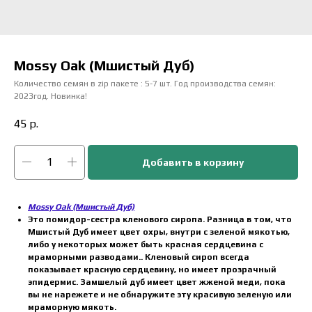
Mossy Oak (Мшистый Дуб)
Количество семян в zip пакете : 5-7 шт. Год производства семян:
2023год. Новинка!
45
р.
Добавить в корзину
Mossy Oak (Мшистый Дуб)
Это помидор-сестра кленового сиропа. Разница в том, что
Мшистый Дуб имеет цвет охры, внутри с зеленой мякотью,
либо у некоторых может быть красная сердцевина с
мраморными разводами.. Кленовый сироп всегда
показывает красную сердцевину, но имеет прозрачный
эпидермис. Замшелый дуб имеет цвет жженой меди, пока
вы не нарежете и не обнаружите эту красивую зеленую или
мраморную мякоть.