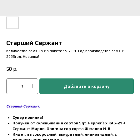
Старший Сержант
Количество семян в zip пакете : 5-7 шт. Год производства семян:
2023год. Новинка!
50
р.
Добавить в корзину
Старший Сержант.
Супер новинка!
Получен от скрещивания сортов Sgt. Pepper′s х KAS-21 +
Сержант Марли. Оригинатор сорта Жегалин Н. В.
Индет, высокорослый, аккуратный, лиановидный, с
поникающими листьями.