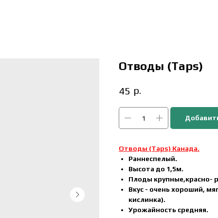
Отводы (Taps)
р.
45
Добавить
Отводы (Taps) Канада.
Раннеспелый.
Высота до 1,5м.
Плоды крупные,красно- 
Вкус - очень хороший, м
кислинка).
Урожайность средняя.