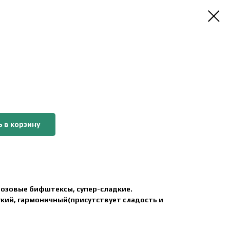
 в корзину
розовые бифштексы, супер-сладкие.
ягкий, гармоничный(присутствует сладость и