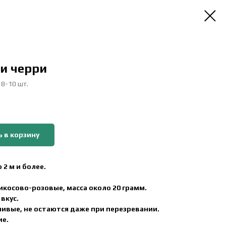
и черри
 8-10 шт.
 в корзину
 2 м и более.
икосово-розовые, масса около 20 грамм.
вкус.
ивые, не остаются даже при перезревании.
ие.