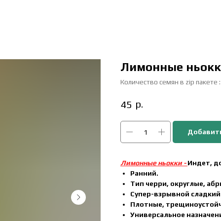
Лимонные ньокк
Количество семян в zip пакете :
р.
45
Добавить
Лимонные ньокки -
Индет, до
Ранний.
Тип черри, округлые, абр
Супер-взрывной сладкий 
Плотные, трещиноустойч
Универсальное назначен