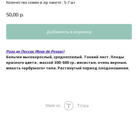
Количество семян в zip пакете : 5-7 шт
50,00
р.
Добавить в корзину
Роза де Пессак (Rose de Pessac)
Бельгия высокорослый, среднеспелый. Тонкий лист. Плоды
красного цвета , массой 300-600 гр., мясистые, очень вкусные,
мякоть «арбузного» типа. Растянутый период плодоношения.
Tilda
Made on