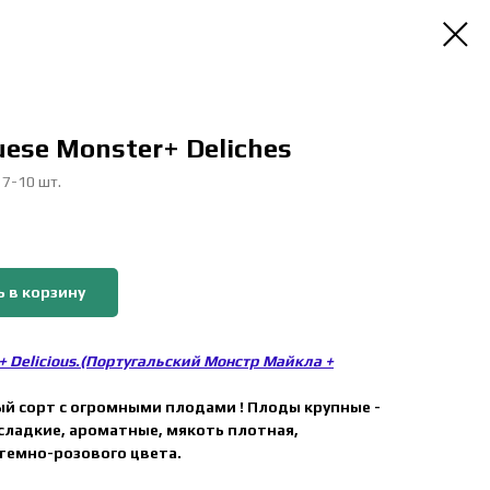
uese Monster+ Deliches
 7-10 шт.
 в корзину
 + Delicious.(Португальский Монстр Майкла +
 сорт с огромными плодами ! Плоды крупные -
е, сладкие, ароматные, мякоть плотная,
темно-розового цвета.