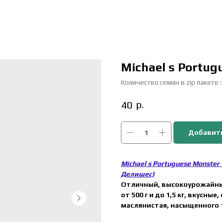
Michael s Portug
Количество семян в zip пакете :
р.
40
Добавить
Michael s Portuguese Monster
Делишес)
Отличный, высокоурожайный
от 500 г и до 1,5 кг, вкусны
маслянистая, насыщенного 