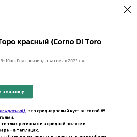
оро красный (Corno Di Toro
: 8-10шт. Год производства семян: 2023год.
 в корзину
рог красный)
-
это среднерослый куст высотой 65-
тьями.
теплых регионах и в средней полосе в
вере – в теплицах.
т в балконных ящиках и горшках, если их объем