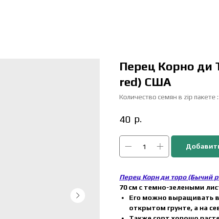
Перец Корно ди Т
red) США
Количество семян в zip пакете 
р.
40
Добавить
Перец Корн ди торо (Бычий 
70 см с темно-зелеными лис
Его можно выращивать в 
открытом грунте, а на се
Также сорт хорошо расте