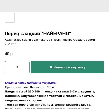
Перец сладкий "НАЙЕРАНО"
Количество семян в zip пакете : 8-10шт. Год производства семян:
2023год.
40
р.
Добавить в корзину
Сладкий перец Найерано (Najerano)
Среднеспелый. Высота до 1,0 м.
Плоды массой 250-500 г, толщина стенки 6-7 мм, крупные,
длинные, конусообразные с толстой и сладкой мякотью,
гладкие, очень сладкие.
Толстая мясистая мякоть насыщенно-красного цвета.
Высоко ценится в кулинарии за свою универсальность –