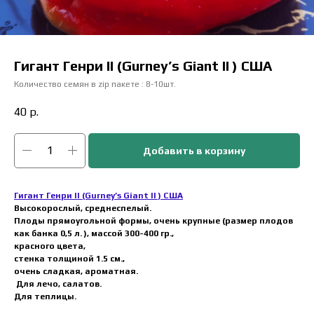
Гигант Генри II (Gurney’s Giant II ) США
Количество семян в zip пакете : 8-10шт.
40
р.
Добавить в корзину
Гигант Генри II (Gurney’s Giant II ) США
Высокорослый, среднеспелый.
Плоды прямоугольной формы, очень крупные (размер плодов
как банка 0,5 л. ), массой 300-400 гр.,
красного цвета,
стенка толщиной 1.5 см.,
очень сладкая, ароматная.
Для лечо, салатов.
Для теплицы.