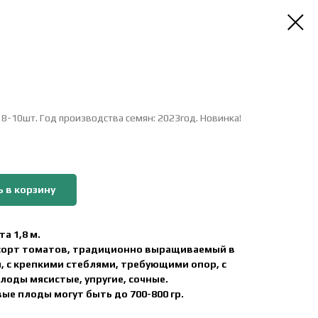
: 8-10шт. Год производства семян: 2023год. Новинка!
 в корзину
та 1,8 м.
сорт томатов, традиционно выращиваемый в
, с крепкими стеблями, требующими опор, с
лоды мясистые, упругие, сочные.
вые плоды могут быть до 700-800 гр.