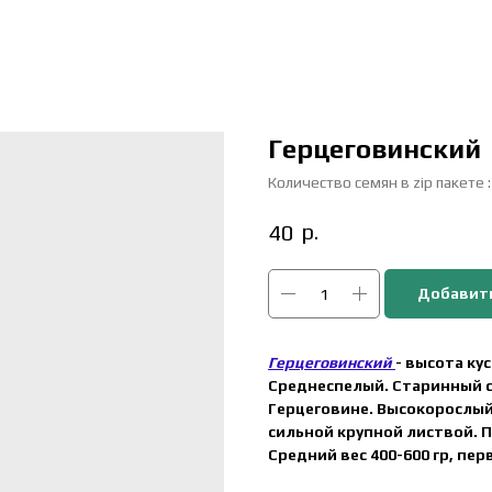
Герцеговинский
Количество семян в zip пакете 
р.
40
Добавить
Герцеговинский
- высота кус
Среднеспелый. Старинный 
Герцеговине. Высокорослый
сильной крупной листвой. П
Средний вес 400-600 гр, пер