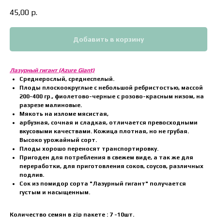
45,00
р.
Добавить в корзину
Лазурный гигант (Azure Giant)
Среднерослый, среднеспелый.
Плоды плоскоокруглые с небольшой ребристостью, массой
200-400 гр., фиолетово-черные с розово-красным низом, на
разрезе малиновые.
Мякоть на изломе мясистая,
арбузная, сочная и сладкая, отличается превосходными
вкусовыми качествами. Кожица плотная, но не грубая.
Высоко урожайный сорт.
Плоды хорошо переносят транспортировку.
Пригоден для потребления в свежем виде, а так же для
переработки, для приготовления соков, соусов, различных
подлив.
Сок из помидор сорта "Лазурный гигант" получается
густым и насыщенным.
Количество семян в zip пакете : 7 -10шт.