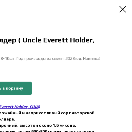
дер ( Uncle Everett Holder,
: 8-10шт. Год производства семян: 2023год. Новинка!
 в корзину
Everett Holder, США)
 урожайный и неприхотливый сорт авторской
олдера.
прочный, высотой около 1,6 м-кода.
озовые, весом 600-800 грамм, очень сладкие,