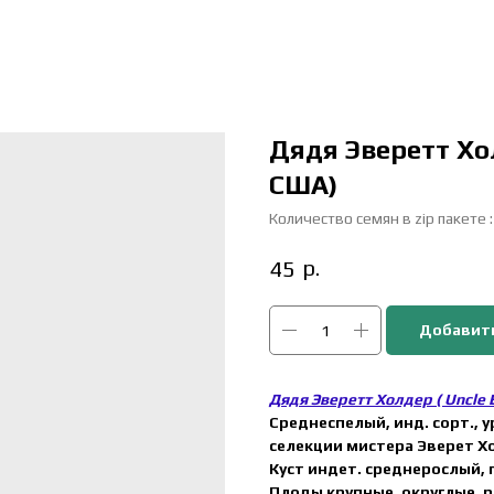
Дядя Эверетт Хол
США)
Количество семян в zip пакете 
р.
45
Добавить
Дядя Эверетт Холдер ( Uncle 
Среднеспелый, инд. сорт.,
селекции мистера Эверет Х
Куст индет. среднерослый, 
Плоды крупные, округлые, р