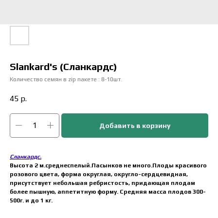
Slankard's (Сланкардс)
Количество семян в zip пакете : 8-10шт.
45
р.
Добавить в корзину
Сланкардс.
Высота 2 м.среднеспелый.Пасынков не много.Плоды красивого
розового цвета, форма округлая, округло-сердцевидная,
присутствует небольшая ребристость, придающая плодам
более пышную, аппетитную форму. Средняя масса плодов 300-
500г. и до 1 кг.