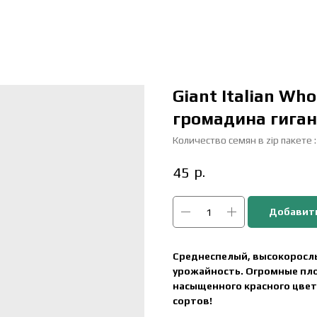
Giant Italian Wh
громадина гиган
Количество семян в zip пакете :
р.
45
Добавить
Среднеспелый, высокорослы
урожайность. Огромные плод
насыщенного красного цвета
сортов!