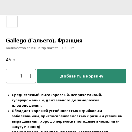
Gallego (Гальего), Франция
Количество семян в zip пакете : 7-10 шт.
45
р.
Добавить в корзину
Среднеспелый, высокорослый, неприхотливый,
суперурожайный, длительного до заморозков
плодоношения.
Обладает хорошей устойчивостью к грибковым
заболеваниям, приспосабливаемостью к разным условиям
выращивания, хорошо переносит погодные аномалии (и
засуху и холод).
Стена плодов -гигантов удивляет и завораживает.