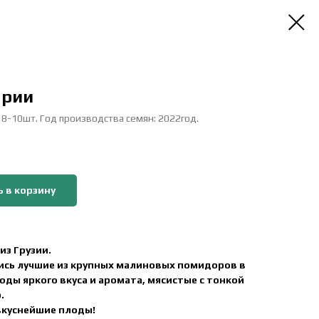
арии
: 8-10шт. Год производства семян: 2022год.
 в корзину
из Грузии.
сь лучшие из крупных малиновых помидоров в
оды яркого вкуса и аромата, мясистые с тонкой
.
вкуснейшие плоды!