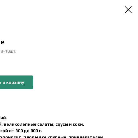
ие
: 8-10шт.
 в корзину
ий.
, великолепные салаты, соусы и соки.
й от 300 до 800 г.
одоносит, плоды все крупные, привлекателен