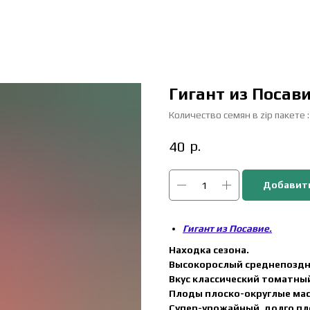
Гигант из Посав
Количество семян в zip пакете 
р.
40
Добавить
Гигант из Посавие.
Находка сезона.
Высокорослый среднепоздн
Вкус классический томатный
Плоды плоско-округлые массо
Супер-урожайный, долго пл