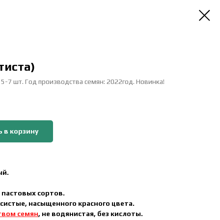
тиста)
: 5-7 шт. Год производства семян: 2022год. Новинка!
 в корзину
ый.
 пастовых сортов.
систые, насыщенного красного цвета.
твом семян
, не водянистая, без кислоты.