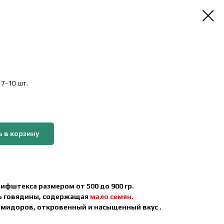
 7-10 шт.
 в корзину
фштекса размером от 500 до 900 гр.
ь говядины, содержащая
мало семян.
омидоров, откровенный и насыщенный вкус .