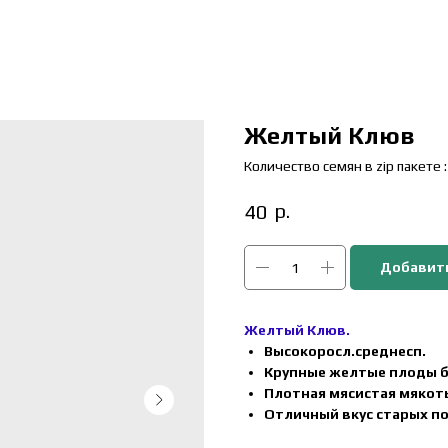
Желтый Клюв
Количество семян в zip пакете :
р.
40
Добавить
Желтый Клюв.
Высокоросл.среднесп.
Крупные желтые плоды би
Плотная мясистая мякот
Отличный вкус старых п