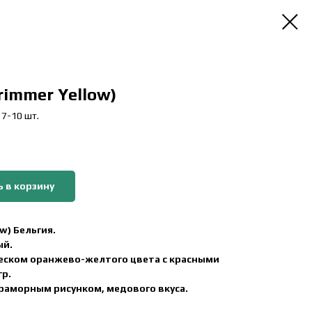
immer Yellow)
 7-10 шт.
 в корзину
w) Бельгия.
ый.
еском оранжево-желтого цвета с красными
гр.
раморным рисунком, медового вкуса.