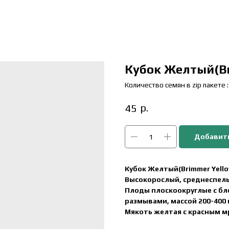
Кубок Желтый(Br
Количество семян в zip пакете :
р.
45
Добавить
Кубок Желтый(Brimmer Yello
Высокорослый, среднеспел
Плоды плоскоокруглые с бл
размывами, массой 200-400 
Мякоть желтая с красным м